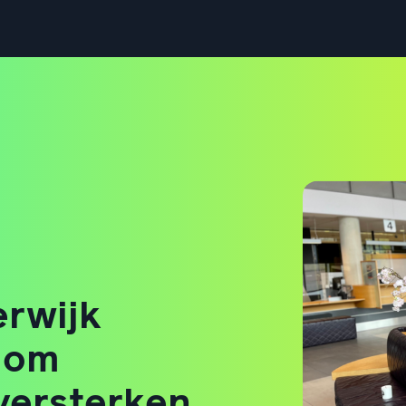
rwijk
t om
 versterken