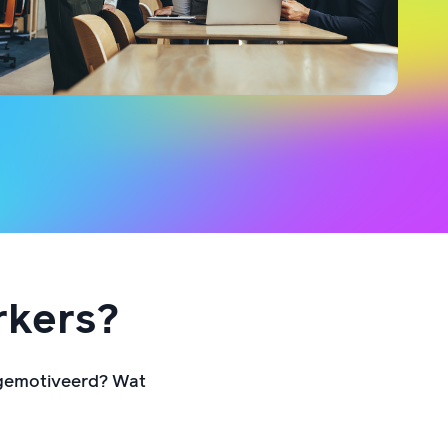
rkers?
 gemotiveerd? Wat